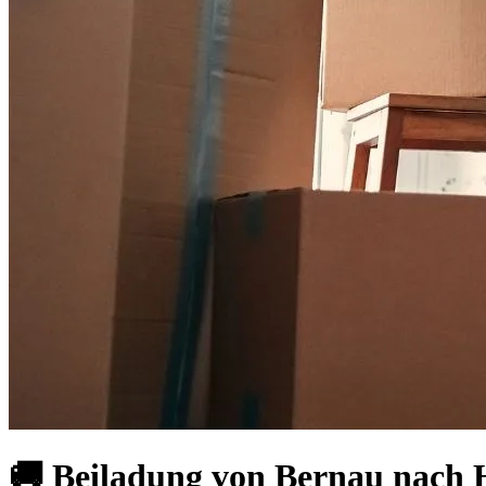
🚚 Beiladung von Bernau nach H