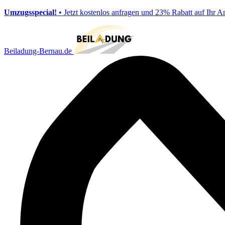
Umzugsspecial!
• Jetzt kostenlos anfragen und 23% Rabatt auf Ihr A
Beiladung-Bernau.de