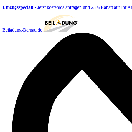
Umzugsspecial!
• Jetzt kostenlos anfragen und 23% Rabatt auf Ihr A
Beiladung-Bernau.de