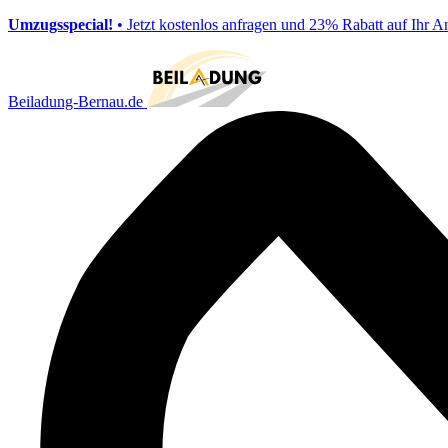
Umzugsspecial!
• Jetzt kostenlos anfragen und 23% Rabatt auf Ihr A
Beiladung-Bernau.de