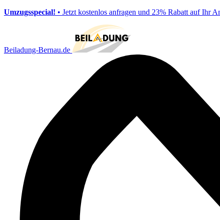
Umzugsspecial!
• Jetzt kostenlos anfragen und 23% Rabatt auf Ihr A
Beiladung-Bernau.de